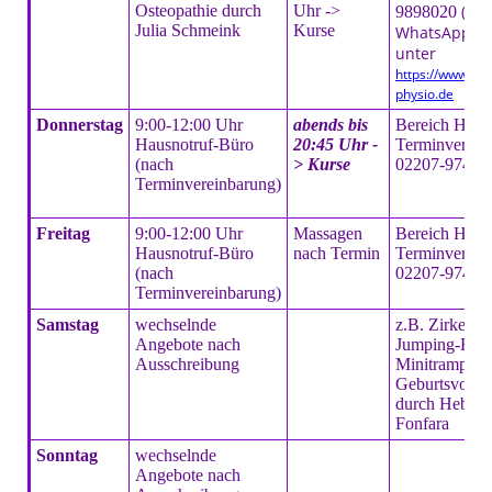
Osteopathie durch
Uhr ->
(ge
9898020
Julia Schmeink
Kurse
WhatsApp). W
unter
https://www.ge
physio.de
Donnerstag
9:00-12:00 Uhr
abends bis
Bereich Haus
Hausnotruf-Büro
20:45 Uhr -
Terminverein
(nach
> Kurse
02207-9748
Terminvereinbarung)
Freitag
9:00-12:00 Uhr
Massagen
Bereich Haus
Hausnotruf-Büro
nach Termin
Terminverein
(nach
02207-9748
Terminvereinbarung)
Samstag
wechselnde
z.B. Zirkeltra
Angebote nach
Jumping-Fitne
Ausschreibung
Minitrampoli
Geburtsvorbe
durch Hebam
Fonfara
Sonntag
wechselnde
Angebote nach