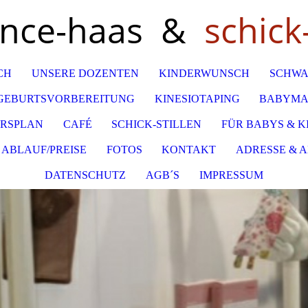
ance-haas &
schick-
CH
UNSERE DOZENTEN
KINDERWUNSCH
SCHWA
GEBURTSVORBEREITUNG
KINESIOTAPING
BABYMA
RSPLAN
CAFÉ
SCHICK-STILLEN
FÜR BABYS & K
ABLAUF/PREISE
FOTOS
KONTAKT
ADRESSE & 
DATENSCHUTZ
AGB´S
IMPRESSUM