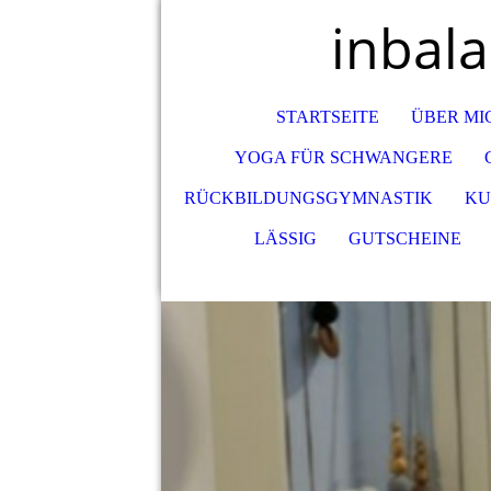
inbal
STARTSEITE
ÜBER MI
YOGA FÜR SCHWANGERE
RÜCKBILDUNGSGYMNASTIK
KU
LÄSSIG
GUTSCHEINE