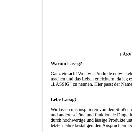
Screenshot_20220312-111723_Samsung Inte
LÄSSI
Warum Lässig?
Ganz einfach! Weil wir Produkte entwickeln,
machen und das Leben erleichtern, da lag 
„LÄSSIG“ zu nennen. Hier passt der Nam
Lebe Lässig!
Wir lassen uns inspirieren von den Straßen
und andere schöne und funktionale Dinge fü
durch hochwertige und lässige Produkte un
letzten Jahre bestätigen den Anspruch an De