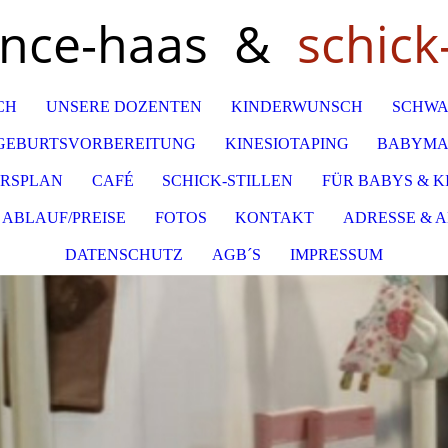
ance-haas &
schick-
CH
UNSERE DOZENTEN
KINDERWUNSCH
SCHWA
GEBURTSVORBEREITUNG
KINESIOTAPING
BABYMA
RSPLAN
CAFÉ
SCHICK-STILLEN
FÜR BABYS & K
ABLAUF/PREISE
FOTOS
KONTAKT
ADRESSE & 
DATENSCHUTZ
AGB´S
IMPRESSUM