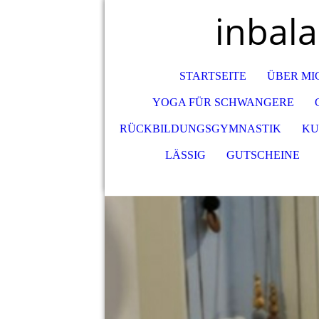
inbal
STARTSEITE
ÜBER MI
YOGA FÜR SCHWANGERE
RÜCKBILDUNGSGYMNASTIK
KU
LÄSSIG
GUTSCHEINE