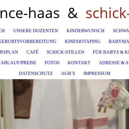
ance-haas &
schick-
CH
UNSERE DOZENTEN
KINDERWUNSCH
SCHWA
GEBURTSVORBEREITUNG
KINESIOTAPING
BABYMA
RSPLAN
CAFÉ
SCHICK-STILLEN
FÜR BABYS & K
ABLAUF/PREISE
FOTOS
KONTAKT
ADRESSE & 
DATENSCHUTZ
AGB´S
IMPRESSUM