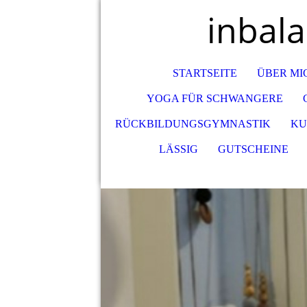
inbal
STARTSEITE
ÜBER MI
YOGA FÜR SCHWANGERE
RÜCKBILDUNGSGYMNASTIK
KU
LÄSSIG
GUTSCHEINE